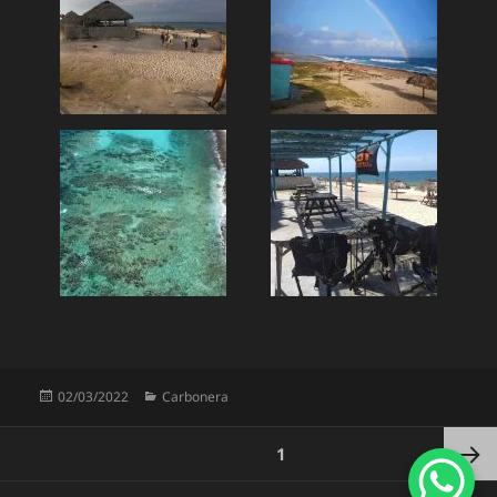
Publicado
Categorías
02/03/2022
Carbonera
el
Paginación
PÁGINA
1