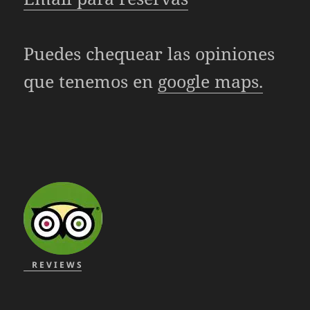
Puedes chequear las opiniones
que tenemos en
google maps.
R E V I E W S