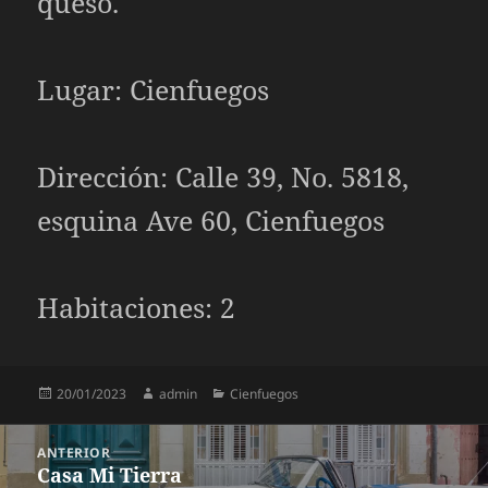
queso.
Lugar: Cienfuegos
Dirección: Calle 39, No. 5818,
esquina Ave 60, Cienfuegos
Habitaciones: 2
Publicado
Autor
Categorías
20/01/2023
admin
Cienfuegos
el
Navegación
ANTERIOR
Casa Mi Tierra
Entrada