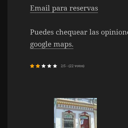
Email para reservas
Puedes chequear las opinion
google maps.
2/5 - (22 votos)