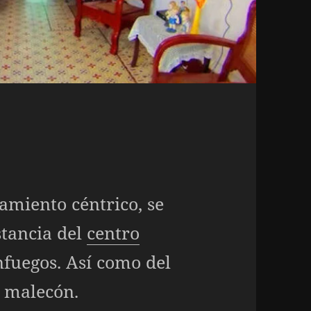
jamiento céntrico, se
stancia del
centro
nfuegos. Así como del
o malecón.