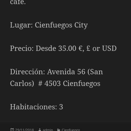
café.
Lugar: Cienfuegos City
Precio: Desde 35.00 €, £ or USD
Dirección: Avenida 56 (San
Carlos) # 4503 Cienfuegos
Habitaciones: 3
Publicado
Autor
Categorías
29/11/2018
admin
Cienfuegos