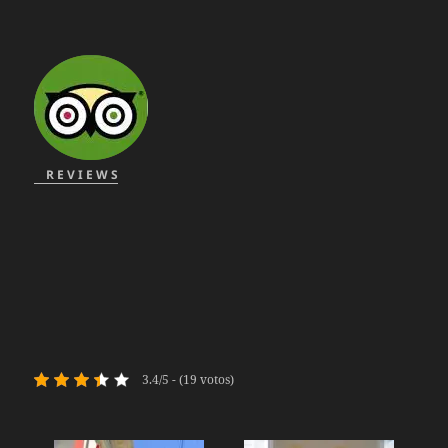
R E V I E W S
3.4/5 - (19 votos)