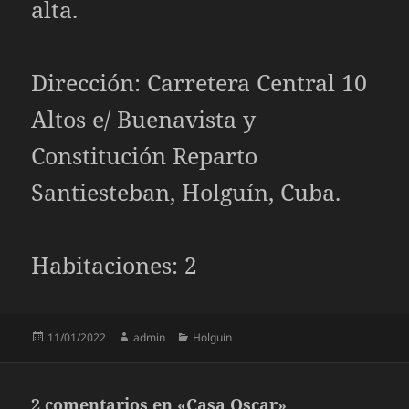
alta.
Dirección: Carretera Central 10
Altos e/ Buenavista y
Constitución Reparto
Santiesteban, Holguín, Cuba.
Habitaciones: 2
Publicado
Autor
Categorías
11/01/2022
admin
Holguín
el
2 comentarios en «Casa Oscar»