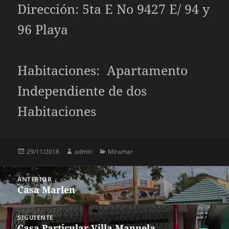
Dirección: 5ta E No 9427 E/ 94 y
96 Playa
Habitaciones: Apartamento
Independiente de dos
Habitaciones
Publicado
Autor
Categorías
29/11/2018
admin
Miramar
el
Navegación
ANTERIOR
Casa Marlen
Entrada
de
anterior:
SIGUIENTE
Casa Particular Villa Manuela
Entrada