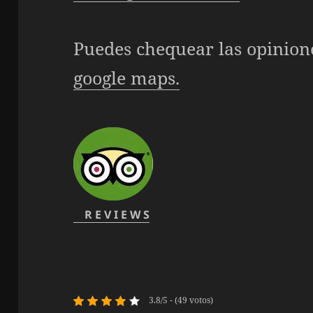
Puedes chequear las opinion
google maps.
R E V I E W S
3.8/5 - (49 votos)